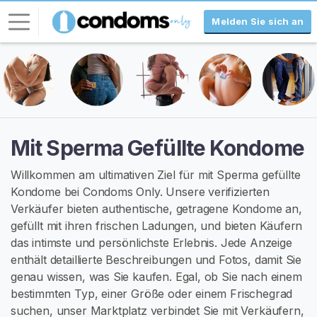
Melden Sie sich an
L
o
g
-
I
Mit Sperma Gefüllte Kondome
n
Willkommen am ultimativen Ziel für mit Sperma gefüllte
R
Kondome bei Condoms Only. Unsere verifizierten
E
Verkäufer bieten authentische, getragene Kondome an,
G
I
gefüllt mit ihren frischen Ladungen, und bieten Käufern
S
das intimste und persönlichste Erlebnis. Jede Anzeige
T
enthält detaillierte Beschreibungen und Fotos, damit Sie
R
I
genau wissen, was Sie kaufen. Egal, ob Sie nach einem
E
bestimmten Typ, einer Größe oder einem Frischegrad
R
suchen, unser Marktplatz verbindet Sie mit Verkäufern,
E