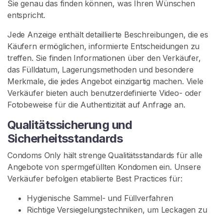
Sie genau das finden können, was Ihren Wünschen
m
entspricht.
-
I
Jede Anzeige enthält detaillierte Beschreibungen, die es
n
Käufern ermöglichen, informierte Entscheidungen zu
h
treffen. Sie finden Informationen über den Verkäufer,
a
das Fülldatum, Lagerungsmethoden und besondere
l
Merkmale, die jedes Angebot einzigartig machen. Viele
t
Verkäufer bieten auch benutzerdefinierte Video- oder
Fotobeweise für die Authentizität auf Anfrage an.
B
Qualitätssicherung und
e
n
Sicherheitsstandards
u
Condoms Only hält strenge Qualitätsstandards für alle
t
Angebote von spermgefüllten Kondomen ein. Unsere
z
Verkäufer befolgen etablierte Best Practices für:
t
e
Hygienische Sammel- und Füllverfahren
K
Richtige Versiegelungstechniken, um Leckagen zu
o