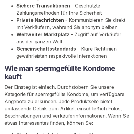
Sichere Transaktionen
- Geschützte
Zahlungsmethoden für Ihre Sicherheit
Private Nachrichten
- Kommunizieren Sie direkt
K
mit Verkäufern, während Sie anonym bleiben
o
Weltweiter Marktplatz
- Zugriff auf Verkäufer
n
aus der ganzen Welt
t
Gemeinschaftsstandards
- Klare Richtlinien
a
gewährleisten respektvolle Interaktionen
k
t
Wie man spermgefüllte Kondome
/
kauft
S
u
Der Einstieg ist einfach. Durchstöbern Sie unsere
p
Kategorie für spermgefüllte Kondome, um verfügbare
p
Angebote zu erkunden. Jede Produktseite bietet
o
umfassende Details zum Artikel, einschließlich Fotos,
r
Beschreibungen und Verkäuferinformationen. Wenn Sie
t
etwas Interessantes finden, können Sie: