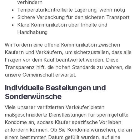
verhindern
n
Temperaturkontrollierte Lagerung, wenn nötig
d
Sichere Verpackung für den sicheren Transport
o
Klare Kommunikation über Inhalte und
m
Handhabung
e
Wir fördern eine offene Kommunikation zwischen
M
Käufern und Verkäufern, um sicherzustellen, dass alle
i
Fragen vor dem Kauf beantwortet werden. Diese
t
Transparenz hilft, die hohen Standards zu wahren, die
S
unsere Gemeinschaft erwartet.
p
Individuelle Bestellungen und
e
Sonderwünsche
r
m
Viele unserer verifizierten Verkäufer bieten
a
maßgeschneiderte Dienstleistungen für spermgefüllte
G
Kondome an, sodass Käufer spezifische Vorlieben
e
anfordern können. Ob Sie Kondome wünschen, die an
f
einem bestimmten Datum gefüllt wurden, auf eine