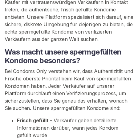
Käufer mit vertrauenswürdigen Verkäufern in Kontakt
r
treten, die authentische, frisch gefüllte Kondome
t
anbieten. Unsere Plattform spezialisiert sich darauf, eine
s
sichere, diskrete Umgebung für diejenigen zu bieten, die
e
echte spermgefüllte Kondome von verifizierten
i
Verkäufern aus der ganzen Welt suchen.
t
e
Was macht unsere spermgefüllten
Kondome besonders?
S
Bei Condoms Only verstehen wir, dass Authentizität und
u
Frische oberste Priorität beim Kauf von spermgefüllten
c
Kondomen haben. Jeder Verkäufer auf unserer
h
Plattform durchläuft einen Verifizierungsprozess, um
e
sicherzustellen, dass Sie genau das erhalten, wonach
n
Sie suchen. Unsere spermgefüllten Kondome sind:
S
i
Frisch gefüllt
- Verkäufer geben detaillierte
e
Informationen darüber, wann jedes Kondom
n
gefüllt wurde