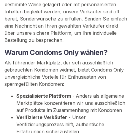
ü
bestimmte Weise gelagert oder mit personalisierten
l
Inhalten begleitet werden, unsere Verkäufer sind oft
l
bereit, Sonderwünsche zu erfüllen. Senden Sie einfach
t
eine Nachricht an Ihren gewählten Verkäufer direkt
e
über unsere sichere Plattform, um Ihre individuelle
K
Bestellung zu besprechen.
o
n
Warum Condoms Only wählen?
d
Als führender Marktplatz, der sich ausschließlich
o
gebrauchten Kondomen widmet, bietet Condoms Only
m
unvergleichliche Vorteile für Enthusiasten von
e
spermgefüllten Kondomen:
S
Spezialisierte Plattform
- Anders als allgemeine
U
Marktplätze konzentrieren wir uns ausschließlich
C
auf Produkte im Zusammenhang mit Kondomen
H
E
Verifizierte Verkäufer
- Unser
Verifizierungsprozess hilft, authentische
Erfahrungen sicherzustellen