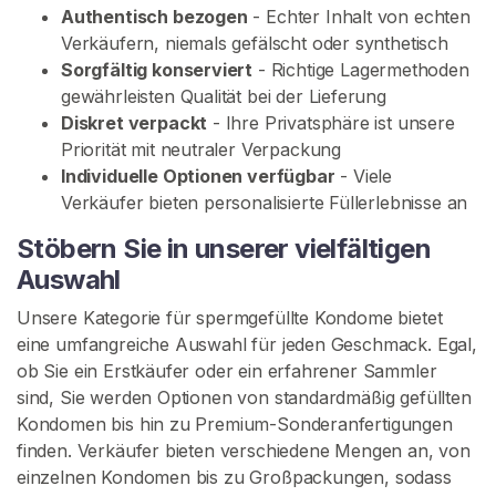
a
Authentisch bezogen
- Echter Inhalt von echten
c
Verkäufern, niemals gefälscht oder synthetisch
h
Sorgfältig konserviert
- Richtige Lagermethoden
V
gewährleisten Qualität bei der Lieferung
e
Diskret verpackt
- Ihre Privatsphäre ist unsere
r
Priorität mit neutraler Verpackung
k
Individuelle Optionen verfügbar
- Viele
ä
Verkäufer bieten personalisierte Füllerlebnisse an
u
f
Stöbern Sie in unserer vielfältigen
e
Auswahl
r
Unsere Kategorie für spermgefüllte Kondome bietet
n
eine umfangreiche Auswahl für jeden Geschmack. Egal,
ob Sie ein Erstkäufer oder ein erfahrener Sammler
K
sind, Sie werden Optionen von standardmäßig gefüllten
o
Kondomen bis hin zu Premium-Sonderanfertigungen
n
finden. Verkäufer bieten verschiedene Mengen an, von
d
einzelnen Kondomen bis zu Großpackungen, sodass
o