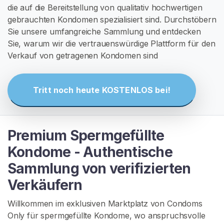
N
die auf die Bereitstellung von qualitativ hochwertigen
S
gebrauchten Kondomen spezialisiert sind. Durchstöbern
I
Sie unsere umfangreiche Sammlung und entdecken
E
S
Sie, warum wir die vertrauenswürdige Plattform für den
I
Verkauf von getragenen Kondomen sind
C
H
K
O
Tritt noch heute KOSTENLOS bei!
S
T
E
N
L
Premium Spermgefüllte
O
Kondome - Authentische
S
>
Sammlung von verifizierten
Verkäufern
S
Willkommen im exklusiven Marktplatz von Condoms
t
Only für spermgefüllte Kondome, wo anspruchsvolle
a