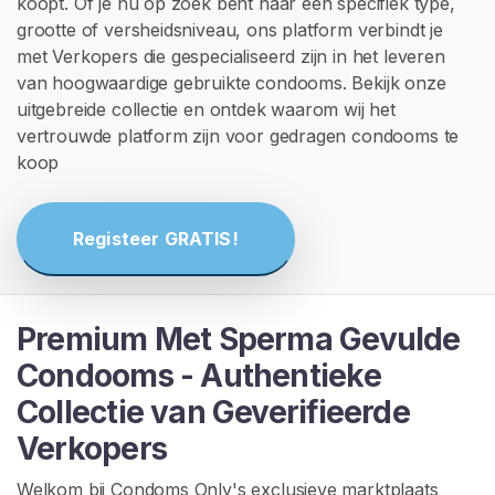
koopt. Of je nu op zoek bent naar een specifiek type,
G
I
grootte of versheidsniveau, ons platform verbindt je
S
met Verkopers die gespecialiseerd zijn in het leveren
T
van hoogwaardige gebruikte condooms. Bekijk onze
R
E
uitgebreide collectie en ontdek waarom wij het
R
vertrouwde platform zijn voor gedragen condooms te
E
koop
N
>
Registeer GRATIS!
H
o
m
Premium Met Sperma Gevulde
e
Condooms - Authentieke
V
Collectie van Geverifieerde
e
Verkopers
r
k
Welkom bij Condoms Only's exclusieve marktplaats