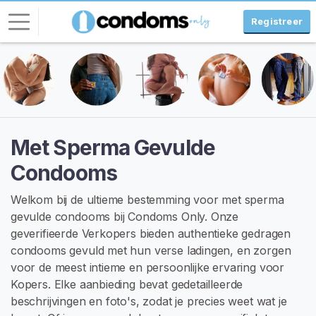
Registreer
I
n
l
o
g
Met Sperma Gevulde
g
Condooms
e
n
Welkom bij de ultieme bestemming voor met sperma
gevulde condooms bij Condoms Only. Onze
G
R
geverifieerde Verkopers bieden authentieke gedragen
A
condooms gevuld met hun verse ladingen, en zorgen
T
voor de meest intieme en persoonlijke ervaring voor
I
S
Kopers. Elke aanbieding bevat gedetailleerde
R
beschrijvingen en foto's, zodat je precies weet wat je
E