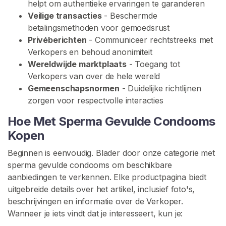
helpt om authentieke ervaringen te garanderen
s
Veilige transacties
- Beschermde
t
betalingsmethoden voor gemoedsrust
e
Privéberichten
- Communiceer rechtstreeks met
u
Verkopers en behoud anonimiteit
n
Wereldwijde marktplaats
- Toegang tot
i
Verkopers van over de hele wereld
n
Gemeenschapsnormen
- Duidelijke richtlijnen
g
zorgen voor respectvolle interacties
Hoe Met Sperma Gevulde Condooms
Kopen
Beginnen is eenvoudig. Blader door onze categorie met
sperma gevulde condooms om beschikbare
aanbiedingen te verkennen. Elke productpagina biedt
uitgebreide details over het artikel, inclusief foto's,
beschrijvingen en informatie over de Verkoper.
Wanneer je iets vindt dat je interesseert, kun je: