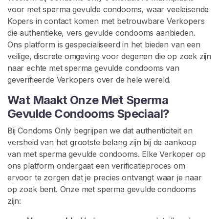
o
voor met sperma gevulde condooms, waar veeleisende
p
Kopers in contact komen met betrouwbare Verkopers
e
die authentieke, vers gevulde condooms aanbieden.
r
Ons platform is gespecialiseerd in het bieden van een
s
veilige, discrete omgeving voor degenen die op zoek zijn
B
naar echte met sperma gevulde condooms van
l
geverifieerde Verkopers over de hele wereld.
a
Wat Maakt Onze Met Sperma
d
Gevulde Condooms Speciaal?
e
r
Bij Condoms Only begrijpen we dat authenticiteit en
e
versheid van het grootste belang zijn bij de aankoop
n
van met sperma gevulde condooms. Elke Verkoper op
ons platform ondergaat een verificatieproces om
C
ervoor te zorgen dat je precies ontvangt waar je naar
o
op zoek bent. Onze met sperma gevulde condooms
n
zijn:
d