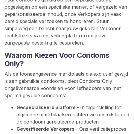
N
opgeslagen op een specifieke manier, of vergezeld van
gepersonaliseerde inhoud, onze Verkopers zijn vaak
bereid speciale verzoeken te honoreren. Stuur
simpelweg een bericht naar jouw gekozen Verkoper
rechtstreeks via ons veilige platform om jouw
aangepaste bestelling te bespreken.
C
o
Waarom Kiezen Voor Condoms
n
Only?
t
a
Als de toonaangevende marktplaats die exclusief gewijd
c
is aan gebruikte condooms, biedt Condoms Only
t
ongeëvenaarde voordelen voor liefhebbers van met
/
sperma gevulde condooms:
O
Gespecialiseerd platform
- In tegenstelling tot
n
algemene marktplaatsen richten we ons uitsluitend
d
op condoom gerelateerde producten
e
Geverifieerde Verkopers
- Ons verificatieproces
r