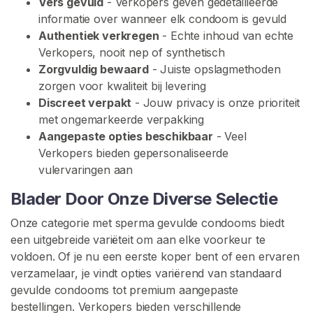
Vers gevuld
- Verkopers geven gedetailleerde
o
informatie over wanneer elk condoom is gevuld
m
Authentiek verkregen
- Echte inhoud van echte
C
Verkopers, nooit nep of synthetisch
o
Zorgvuldig bewaard
- Juiste opslagmethoden
n
zorgen voor kwaliteit bij levering
t
Discreet verpakt
- Jouw privacy is onze prioriteit
e
met ongemarkeerde verpakking
n
Aangepaste opties beschikbaar
- Veel
t
Verkopers bieden gepersonaliseerde
G
vulervaringen aan
e
Blader Door Onze Diverse Selectie
b
r
Onze categorie met sperma gevulde condooms biedt
u
een uitgebreide variëteit om aan elke voorkeur te
i
voldoen. Of je nu een eerste koper bent of een ervaren
k
verzamelaar, je vindt opties variërend van standaard
t
gevulde condooms tot premium aangepaste
e
bestellingen. Verkopers bieden verschillende