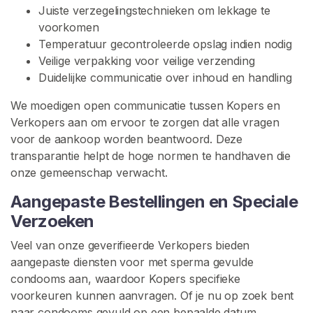
e
Juiste verzegelingstechnieken om lekkage te
v
voorkomen
u
Temperatuur gecontroleerde opslag indien nodig
l
Veilige verpakking voor veilige verzending
d
Duidelijke communicatie over inhoud en handling
e
We moedigen open communicatie tussen Kopers en
C
Verkopers aan om ervoor te zorgen dat alle vragen
o
voor de aankoop worden beantwoord. Deze
n
transparantie helpt de hoge normen te handhaven die
d
onze gemeenschap verwacht.
o
o
Aangepaste Bestellingen en Speciale
m
Verzoeken
s
Veel van onze geverifieerde Verkopers bieden
aangepaste diensten voor met sperma gevulde
Z
O
condooms aan, waardoor Kopers specifieke
E
voorkeuren kunnen aanvragen. Of je nu op zoek bent
K
naar condooms gevuld op een bepaalde datum,
E