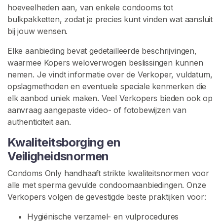
C
hoeveelheden aan, van enkele condooms tot
o
bulkpakketten, zodat je precies kunt vinden wat aansluit
n
bij jouw wensen.
d
Elke aanbieding bevat gedetailleerde beschrijvingen,
o
waarmee Kopers weloverwogen beslissingen kunnen
o
nemen. Je vindt informatie over de Verkoper, vuldatum,
m
opslagmethoden en eventuele speciale kenmerken die
s
elk aanbod uniek maken. Veel Verkopers bieden ook op
M
aanvraag aangepaste video- of fotobewijzen van
e
authenticiteit aan.
t
Kwaliteitsborging en
S
Veiligheidsnormen
p
e
Condoms Only handhaaft strikte kwaliteitsnormen voor
r
alle met sperma gevulde condoomaanbiedingen. Onze
m
Verkopers volgen de gevestigde beste praktijken voor:
a
G
Hygiënische verzamel- en vulprocedures