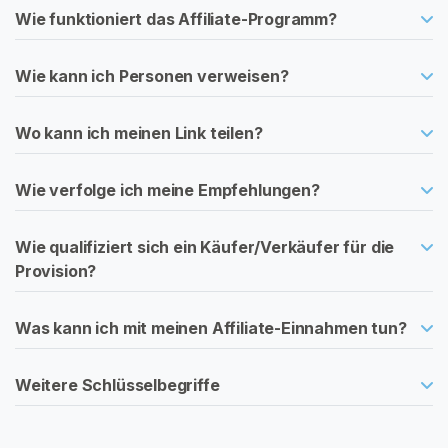
m
Wie funktioniert das Affiliate-Programm?
-
I
Wie kann ich Personen verweisen?
n
h
Wo kann ich meinen Link teilen?
a
l
t
Wie verfolge ich meine Empfehlungen?
B
Wie qualifiziert sich ein Käufer/Verkäufer für die
e
Provision?
n
u
t
Was kann ich mit meinen Affiliate-Einnahmen tun?
z
t
Weitere Schlüsselbegriffe
e
K
o