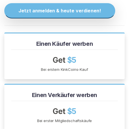
N
S
Jetzt anmelden & heute verdienen!
I
E
S
I
C
H
Einen Käufer werben
K
O
S
Get
$5
T
E
Bei erstem KinkCoins-Kauf
N
L
O
S
>
Einen Verkäufer werben
Get
$5
S
t
Bei erster Mitgliedschaftskäufe
a