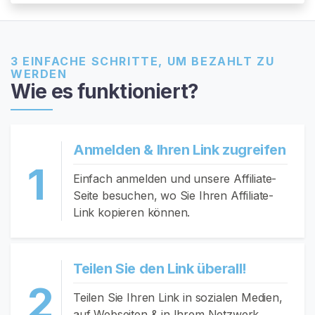
r
t
s
e
3 EINFACHE SCHRITTE, UM BEZAHLT ZU
WERDEN
i
Wie es funktioniert?
t
e
Anmelden & Ihren Link zugreifen
S
u
1
Einfach anmelden und unsere Affiliate-
c
Seite besuchen, wo Sie Ihren Affiliate-
h
Link kopieren können.
e
n
S
i
Teilen Sie den Link überall!
e
2
Teilen Sie Ihren Link in sozialen Medien,
n
auf Webseiten & in Ihrem Netzwerk.