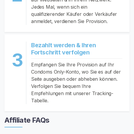
a
Jedes Mal, wenn sich ein
c
qualifizierender Käufer oder Verkäufer
h
anmeldet, verdienen Sie Provision.
V
e
r
k
Bezahlt werden & Ihren
ä
Fortschritt verfolgen
3
u
Empfangen Sie Ihre Provision auf Ihr
f
Condoms Only-Konto, wo Sie es auf der
e
Seite ausgeben oder abheben können.
r
Verfolgen Sie bequem Ihre
n
Empfehlungen mit unserer Tracking-
Tabelle.
K
o
n
Affiliate FAQs
d
o