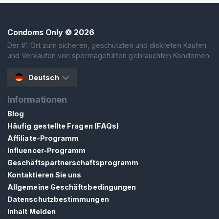
n
d
Condoms Only
© 2026
o
m
Der #1 Ort zum sicheren, geschützten und diskreten Kaufen
und Verkaufen von spermagefüllten gebrauchten Kondomen.
e
Deutsch
M
i
Informationen
t
S
Blog
p
Häufig gestellte Fragen (FAQs)
e
Affiliate-Programm
r
Influencer-Programm
m
Geschäftspartnerschaftsprogramm
a
Kontaktieren Sie uns
G
Allgemeine Geschäftsbedingungen
e
Datenschutzbestimmungen
f
Inhalt Melden