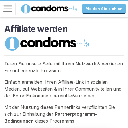
Melden Sie sich an
Affiliate werden
L
o
g
-
I
n
Teilen Sie unsere Seite mit Ihrem Netzwerk & verdienen
Sie unbegrenzte Provision.
R
E
Einfach anmelden, Ihren Affiliate-Link in sozialen
G
Medien, auf Webseiten & in Ihrer Community teilen und
I
S
das Extra-Einkommen hereinfließen sehen.
T
R
Mit der Nutzung dieses Partnerlinks verpflichten Sie
I
sich zur Einhaltung der
Partnerprogramm-
E
R
Bedingungen
dieses Programms.
E