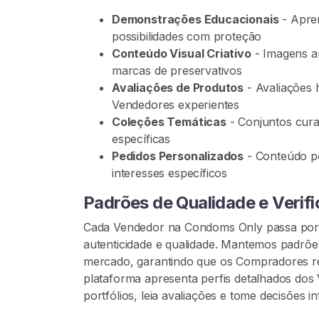
t
e
Demonstrações Educacionais
- Apren
ú
possibilidades com proteção
d
Conteúdo Visual Criativo
- Imagens ar
o
marcas de preservativos
C
Avaliações de Produtos
- Avaliações 
o
Vendedores experientes
n
Coleções Temáticas
- Conjuntos cura
d
específicas
o
Pedidos Personalizados
- Conteúdo pe
m
interesses específicos
Padrões de Qualidade e Verif
P
r
Cada Vendedor na Condoms Only passa por u
e
autenticidade e qualidade. Mantemos padrõ
s
mercado, garantindo que os Compradores re
e
plataforma apresenta perfis detalhados do
r
portfólios, leia avaliações e tome decisões
v