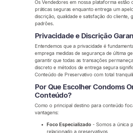
a
Os Vendedores em nossa plataforma estão
t
práticas seguras enquanto entrega um apelo
i
discrição, qualidade e satisfação do cliente
v
padrões.
o
Privacidade e Discrição Gara
s
U
Entendemos que a privacidade é fundamenta
s
emprega medidas de segurança de última ge
a
garantir que todas as transações permaneç
d
discreto e métodos de entrega segura signi
o
Conteúdo de Preservativo com total tranquil
s
Por Que Escolher Condoms On
C
Conteúdo?
a
Como o principal destino para conteúdo fo
m
vantagens:
i
s
Foco Especializado
- Somos a única p
i
relacionado a preservativos