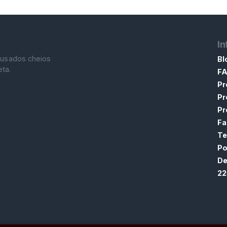
I
 usados cheios
Bl
ta.
F
Pr
Pr
Pr
Fa
Te
Po
De
22