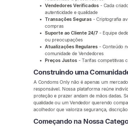
n
Vendedores Verificados
- Cada criad
h
autenticidade e qualidade
a
Transações Seguras
- Criptografia a
s
compras
C
Suporte ao Cliente 24/7
- Equipe dedi
h
ou preocupações
e
Atualizações Regulares
- Conteúdo no
i
comunidade de Vendedores
a
Preços Justos
- Tarifas competitivas 
s
Construindo uma Comunidade
D
e
A Condoms Only não é apenas um mercado –
E
responsável. Nossa plataforma reúne indiv
s
proteção e prazer andam de mãos dadas. 
p
qualidade ou um Vendedor querendo compart
e
acolhedor que valoriza segurança, discrição
r
m
Começando na Nossa Categor
a