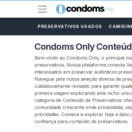
PRESERVATIVOS USADOS
CAMISIN
E
n
t
Condoms Only Conteú
r
a
Bem-vindo ao Condoms Only, o principal ma
r
preservativos. Nossa plataforma conecta V
interessados em preservar autênticos prese
I
Navegue pela nossa seleção diversa de pres
N
cuidadosamente revisado para garantir qual
S
C
primeira viagem explorando este nicho únic
R
categoria de Conteúdo de Preservativos ofe
E
comunidade crescente onde privacidade, seg
V
A
prioridades. Comece a explorar hoje e desc
-
confiança para conteúdo de preservativos
S
E