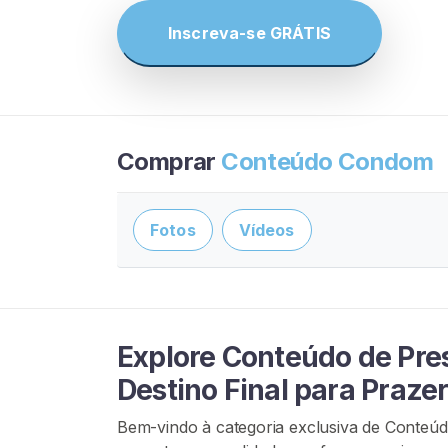
G
R
Inscreva-se GRÁTIS
Á
T
I
S
>
Comprar
Conteúdo Condom
I
n
Fotos
Vídeos
í
c
i
o
Explore Conteúdo de Pre
P
Destino Final para Praze
r
o
Bem-vindo à categoria exclusiva de Conteú
c