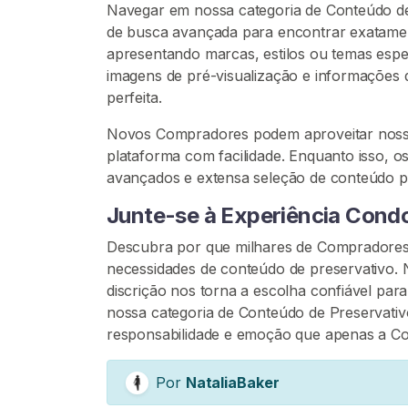
Navegar em nossa categoria de Conteúdo de P
de busca avançada para encontrar exatamen
P
apresentando marcas, estilos ou temas espec
R
O
imagens de pré-visualização e informações 
C
perfeita.
U
R
Novos Compradores podem aproveitar nossa 
A
plataforma com facilidade. Enquanto isso, o
R
avançados e extensa seleção de conteúdo 
Junte-se à Experiência Cond
Descubra por que milhares de Compradores
necessidades de conteúdo de preservativo.
C
discrição nos torna a escolha confiável par
o
nossa categoria de Conteúdo de Preservativ
n
responsabilidade e emoção que apenas a C
t
a
Por
NataliaBaker
t