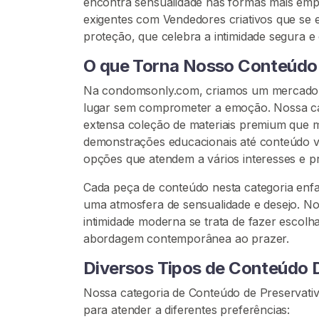
encontra sensualidade nas formas mais em
u
exigentes com Vendedores criativos que se
r
proteção, que celebra a intimidade segura e
a
r
O que Torna Nosso Conteúdo 
V
Na condomsonly.com, criamos um mercado e
e
lugar sem comprometer a emoção. Nossa ca
n
extensa coleção de materiais premium que m
d
demonstrações educacionais até conteúdo vi
e
opções que atendem a vários interesses e pr
d
o
Cada peça de conteúdo nesta categoria enf
r
uma atmosfera de sensualidade e desejo. N
e
intimidade moderna se trata de fazer escolh
s
abordagem contemporânea ao prazer.
Diversos Tipos de Conteúdo D
C
o
Nossa categoria de Conteúdo de Preservati
n
para atender a diferentes preferências: