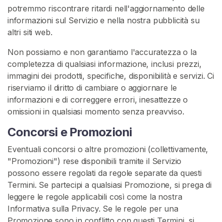
D
potremmo riscontrare ritardi nell'aggiornamento delle
e
informazioni sul Servizio e nella nostra pubblicità su
l
altri siti web.
P
Non possiamo e non garantiamo l'accuratezza o la
r
completezza di qualsiasi informazione, inclusi prezzi,
e
immagini dei prodotti, specifiche, disponibilità e servizi. Ci
s
riserviamo il diritto di cambiare o aggiornare le
e
informazioni e di correggere errori, inesattezze o
r
omissioni in qualsiasi momento senza preavviso.
v
a
Concorsi e Promozioni
t
Eventuali concorsi o altre promozioni (collettivamente,
i
"Promozioni") rese disponibili tramite il Servizio
v
possono essere regolati da regole separate da questi
o
Termini. Se partecipi a qualsiasi Promozione, si prega di
P
leggere le regole applicabili così come la nostra
r
Informativa sulla Privacy. Se le regole per una
e
Promozione sono in conflitto con questi Termini, si