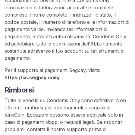
Abbonamento. Dovrai fornire a Condoms Only
e
informazioni di fatturazione accurate e complete,
r
compreso il nome completo, l'indirizzo, lo stato, il
v
codice postale, il numero di telefono e le informazioni di
a
pagamento valide. Inviando tali informazioni di
t
pagamento, autorizzi automaticamente Condoms Only
i
ad addebitare tutte le commissioni dell'Abbonamento
v
sostenute attraverso il tuo account su tali strumenti di
i
pagamento.
R
Per il supporto ai pagamenti Segpay, visita:
i
https://cs.segpay.com/
p
i
Rimborsi
e
Tutte le vendite su Condoms Only sono definitive. Non
n
offriamo rimborsi per abbonamenti o acquisti di
i
KinkCoin. Eccezioni possono essere applicate solo in
D
caso di pagamenti doppi o requisiti legali. Se riscontri
i
problemi, contatta il nostro supporto prima di
S