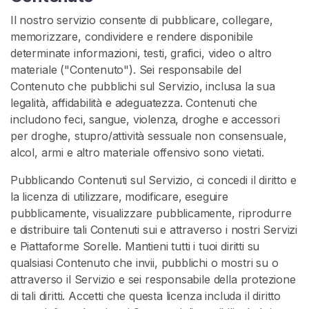
a
Il nostro servizio consente di pubblicare, collegare,
t
memorizzare, condividere e rendere disponibile
t
determinate informazioni, testi, grafici, video o altro
o
materiale ("Contenuto"). Sei responsabile del
/
Contenuto che pubblichi sul Servizio, inclusa la sua
S
legalità, affidabilità e adeguatezza. Contenuti che
u
includono feci, sangue, violenza, droghe e accessori
p
per droghe, stupro/attività sessuale non consensuale,
p
alcol, armi e altro materiale offensivo sono vietati.
o
r
Pubblicando Contenuti sul Servizio, ci concedi il diritto e
t
la licenza di utilizzare, modificare, eseguire
o
pubblicamente, visualizzare pubblicamente, riprodurre
e distribuire tali Contenuti sui e attraverso i nostri Servizi
e Piattaforme Sorelle. Mantieni tutti i tuoi diritti su
qualsiasi Contenuto che invii, pubblichi o mostri su o
attraverso il Servizio e sei responsabile della protezione
di tali diritti. Accetti che questa licenza includa il diritto