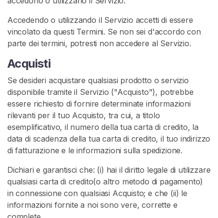
accedono o utilizzano il Servizio.
A
T
Accedendo o utilizzando il Servizio accetti di essere
I
vincolato da questi Termini. Se non sei d'accordo con
S
>
parte dei termini, potresti non accedere al Servizio.
Acquisti
H
Se desideri acquistare qualsiasi prodotto o servizio
o
disponibile tramite il Servizio ("Acquisto"), potrebbe
m
essere richiesto di fornire determinate informazioni
e
rilevanti per il tuo Acquisto, tra cui, a titolo
esemplificativo, il numero della tua carta di credito, la
E
data di scadenza della tua carta di credito, il tuo indirizzo
s
di fatturazione e le informazioni sulla spedizione.
p
Dichiari e garantisci che: (i) hai il diritto legale di utilizzare
l
qualsiasi carta di credito(o altro metodo di pagamento)
o
in connessione con qualsiasi Acquisto; e che (ii) le
r
informazioni fornite a noi sono vere, corrette e
a
complete.