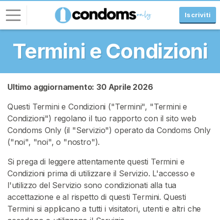
Iscriviti
Termini e Condizioni
A
c
c
e
Ultimo aggiornamento: 30 Aprile 2026
d
Questi Termini e Condizioni ("Termini", "Termini e
i
Condizioni") regolano il tuo rapporto con il sito web
I
Condoms Only (il "Servizio") operato da Condoms Only
S
("noi", "noi", o "nostro").
C
R
Si prega di leggere attentamente questi Termini e
I
V
Condizioni prima di utilizzare il Servizio. L'accesso e
I
l'utilizzo del Servizio sono condizionati alla tua
T
accettazione e al rispetto di questi Termini. Questi
I
G
Termini si applicano a tutti i visitatori, utenti e altri che
R