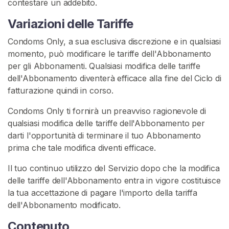
contestare un addebito.
p
e
Variazioni delle Tariffe
r
m
Condoms Only, a sua esclusiva discrezione e in qualsiasi
a
momento, può modificare le tariffe dell'Abbonamento
per gli Abbonamenti. Qualsiasi modifica delle tariffe
dell'Abbonamento diventerà efficace alla fine del Ciclo di
C
E
fatturazione quindi in corso.
R
C
Condoms Only ti fornirà un preavviso ragionevole di
A
qualsiasi modifica delle tariffe dell'Abbonamento per
darti l'opportunità di terminare il tuo Abbonamento
prima che tale modifica diventi efficace.
Il tuo continuo utilizzo del Servizio dopo che la modifica
delle tariffe dell'Abbonamento entra in vigore costituisce
C
la tua accettazione di pagare l'importo della tariffa
o
dell'Abbonamento modificato.
n
t
Contenuto