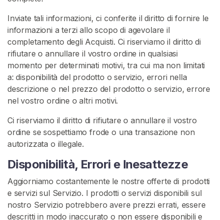
V
e
Inviate tali informazioni, ci conferite il diritto di fornire le
n
informazioni a terzi allo scopo di agevolare il
d
completamento degli Acquisti. Ci riserviamo il diritto di
i
rifiutare o annullare il vostro ordine in qualsiasi
t
momento per determinati motivi, tra cui ma non limitati
o
a: disponibilità del prodotto o servizio, errori nella
r
descrizione o nel prezzo del prodotto o servizio, errore
i
nel vostro ordine o altri motivi.
Ci riserviamo il diritto di rifiutare o annullare il vostro
C
ordine se sospettiamo frode o una transazione non
o
autorizzata o illegale.
n
t
Disponibilità, Errori e Inesattezze
e
n
Aggiorniamo costantemente le nostre offerte di prodotti
u
e servizi sul Servizio. I prodotti o servizi disponibili sul
t
nostro Servizio potrebbero avere prezzi errati, essere
o
descritti in modo inaccurato o non essere disponibili e