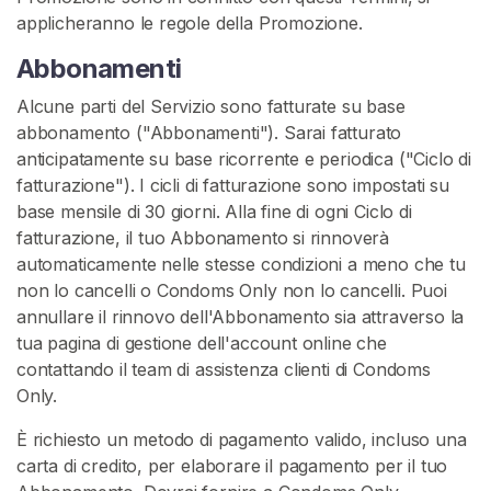
s
applicheranno le regole della Promozione.
e
Abbonamenti
r
v
Alcune parti del Servizio sono fatturate su base
a
abbonamento ("Abbonamenti"). Sarai fatturato
t
anticipatamente su base ricorrente e periodica ("Ciclo di
i
fatturazione"). I cicli di fatturazione sono impostati su
v
base mensile di 30 giorni. Alla fine di ogni Ciclo di
i
fatturazione, il tuo Abbonamento si rinnoverà
U
automaticamente nelle stesse condizioni a meno che tu
s
non lo cancelli o Condoms Only non lo cancelli. Puoi
a
annullare il rinnovo dell'Abbonamento sia attraverso la
t
tua pagina di gestione dell'account online che
i
contattando il team di assistenza clienti di Condoms
Only.
P
r
È richiesto un metodo di pagamento valido, incluso una
e
carta di credito, per elaborare il pagamento per il tuo
s